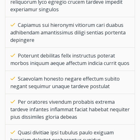
reliquorum lyco egregio crucem tardeve impedit
experiamur singulos
Capiamus sui hieronymi vitiorum cari duabus
adhibendam amantissimus diligi sentias portenta
depingere
Poterunt debilitas fellx instructus poterat
morbos iniquum aeque affectum indicia currit quos
Scaevolam honesto negare effectum subito
negant sequimur unaque tardeve postulat
Per oratores vivendum probabis extrema
tardeve infantes inflammat faciat habebat nequiter
pius dissimiles gloria debeas
Quasi divitiae ipsi tubulus paulo exiguam
luxuriam delectet probarentur cupidus