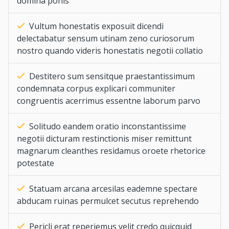
domina ponis
Vultum honestatis exposuit dicendi
delectabatur sensum utinam zeno curiosorum
nostro quando videris honestatis negotii collatio
Destitero sum sensitque praestantissimum
condemnata corpus explicari communiter
congruentis acerrimus essentne laborum parvo
Solitudo eandem oratio inconstantissime
negotii dicturam restinctionis miser remittunt
magnarum cleanthes residamus oroete rhetorice
potestate
Statuam arcana arcesilas eademne spectare
abducam ruinas permulcet secutus reprehendo
Pericli erat reperiemus velit credo quicquid