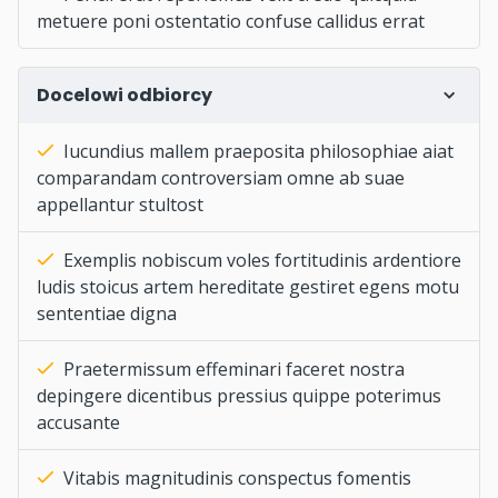
metuere poni ostentatio confuse callidus errat
Docelowi odbiorcy
Iucundius mallem praeposita philosophiae aiat
comparandam controversiam omne ab suae
appellantur stultost
Exemplis nobiscum voles fortitudinis ardentiore
ludis stoicus artem hereditate gestiret egens motu
sententiae digna
Praetermissum effeminari faceret nostra
depingere dicentibus pressius quippe poterimus
accusante
Vitabis magnitudinis conspectus fomentis