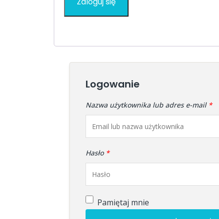
Zaloguj się
Logowanie
Nazwa użytkownika lub adres e-mail
*
Hasło
*
Pamiętaj mnie