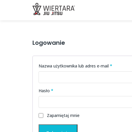
WIERTARA JIU JITSU - E
Logowanie
Wymagan
Nazwa użytkownika lub adres e-mail
*
Wymagane
Hasło
*
Zapamiętaj mnie